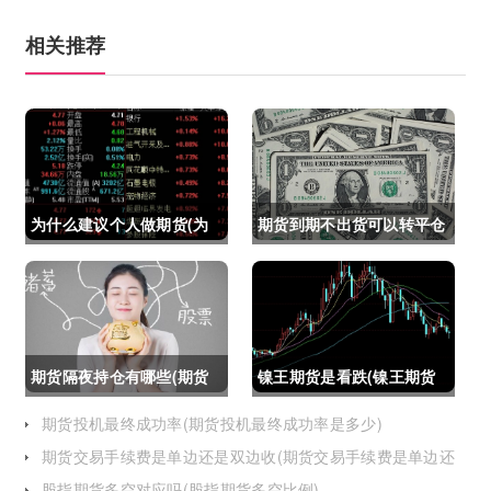
相关推荐
为什么建议个人做期货(为
期货到期不出货可以转平仓
什么建议个人做期货交易)
吗吗(期货如果到期不平仓
怎么办)
期货隔夜持仓有哪些(期货
镍王期货是看跌(镍王期货
隔夜持仓有哪些风险)
是看跌还是看涨)
期货投机最终成功率(期货投机最终成功率是多少)
期货交易手续费是单边还是双边收(期货交易手续费是单边还
是双边收费)
股指期货多空对应吗(股指期货多空比例)