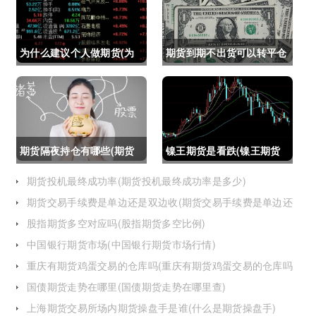
为什么建议个人做期货(为
期货到期不出货可以转平仓
什么建议个人做期货交易)
吗吗(期货如果到期不平仓
怎么办)
期货隔夜持仓有哪些(期货
镍王期货是看跌(镍王期货
隔夜持仓有哪些风险)
是看跌还是看涨)
期货投机最终成功率(期货投机最终成功率是多少)
期货交易手续费是单边还是双边收(期货交易手续费是单边还
是双边收费)
股指期货多空对应吗(股指期货多空比例)
中国银行期货市场(中国银行期货市场行情)
重庆有期货鸡蛋交易的仓库吗(重庆有期货鸡蛋交易的仓库吗
在哪里)
国债期货走势在哪里(国债期货走势在哪里查)
上海期货交易所场内期货操盘手是谁(什么是期货操盘手)