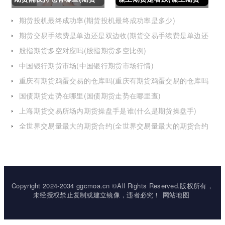
隔夜持仓有哪些风险)
是看跌还是看涨)
期货投机最终成功率(期货投机最终成功率是多少)
期货交易手续费是单边还是双边收(期货交易手续费是单边还
是双边收费)
股指期货多空对应吗(股指期货多空比例)
中国银行期货市场(中国银行期货市场行情)
重庆有期货鸡蛋交易的仓库吗(重庆有期货鸡蛋交易的仓库吗
在哪里)
国债期货走势在哪里(国债期货走势在哪里查)
上海期货交易所场内期货操盘手是谁(什么是期货操盘手)
全世界交易量最大的期货合约(全世界交易量最大的期货合约
是)
Copyright 2024-2034 ggcmoa.cn ©All Rights Reserved.版权所有，
未经授权禁止复制或建立镜像，违者必究！
网站地图