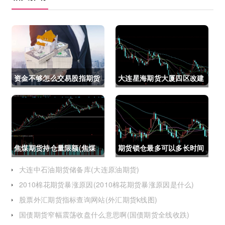
资金不够怎么交易股指期货
大连星海期货大厦四区改建
(资金不够怎么交易股指期
(大连星海广场期货大厦)
货呢)
焦煤期货持仓量限额(焦煤
期货锁仓最多可以多长时间
期货持仓量限额是多少)
(期货锁仓最多可以多长时
大连中石油期货储备库(大连原油期货)
2010棉花期货暴涨原因(2010棉花期货暴涨原因是什么)
间卖出)
股票外汇期货指标查询网站(外汇期货k线图)
国债期货窄幅震荡收盘什么意思啊(国债期货全线收跌)