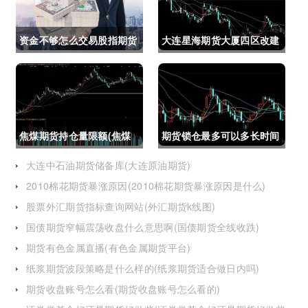
资金不够怎么交易股指期货
大连星海期货大厦四区改建
(资金不够怎么交易股指期
(大连星海广场期货大厦)
货呢)
焦煤期货持仓量限额(焦煤
期货锁仓最多可以多长时间
期货持仓量限额是多少)
(期货锁仓最多可以多长时
大连中石油期货储备库(大连原油期货)
2010棉花期货暴涨原因(2010棉花期货暴涨原因是什么)
间卖出)
股票外汇期货指标查询网站(外汇期货k线图)
国债期货窄幅震荡收盘什么意思啊(国债期货全线收跌)
期货有色金属直播(有色金属期货平台)
纸浆期货波段策略是什么样的(纸浆期货适合做日内吗)
期货收盘账号怎么看(期货收盘账号怎么看的)