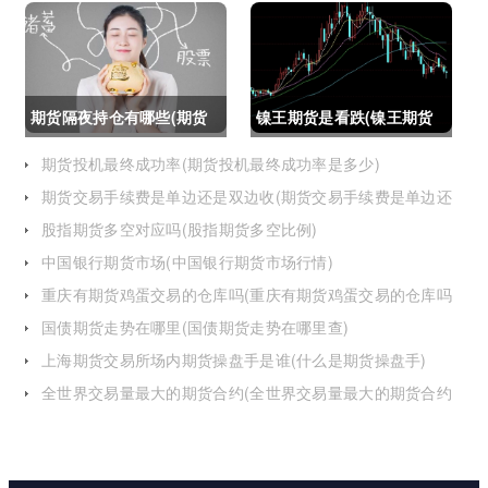
什么建议个人做期货交易)
吗吗(期货如果到期不平仓
怎么办)
期货隔夜持仓有哪些(期货
镍王期货是看跌(镍王期货
隔夜持仓有哪些风险)
是看跌还是看涨)
期货投机最终成功率(期货投机最终成功率是多少)
期货交易手续费是单边还是双边收(期货交易手续费是单边还
是双边收费)
股指期货多空对应吗(股指期货多空比例)
中国银行期货市场(中国银行期货市场行情)
重庆有期货鸡蛋交易的仓库吗(重庆有期货鸡蛋交易的仓库吗
在哪里)
国债期货走势在哪里(国债期货走势在哪里查)
上海期货交易所场内期货操盘手是谁(什么是期货操盘手)
全世界交易量最大的期货合约(全世界交易量最大的期货合约
是)