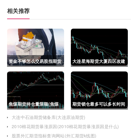
相关推荐
资金不够怎么交易股指期货
大连星海期货大厦四区改建
(资金不够怎么交易股指期
(大连星海广场期货大厦)
货呢)
焦煤期货持仓量限额(焦煤
期货锁仓最多可以多长时间
期货持仓量限额是多少)
(期货锁仓最多可以多长时
大连中石油期货储备库(大连原油期货)
2010棉花期货暴涨原因(2010棉花期货暴涨原因是什么)
间卖出)
股票外汇期货指标查询网站(外汇期货k线图)