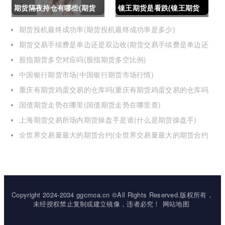
期货隔夜持仓有哪些(期货
镍王期货是看跌(镍王期货
隔夜持仓有哪些风险)
是看跌还是看涨)
期货投机最终成功率(期货投机最终成功率是多少)
期货交易手续费是单边还是双边收(期货交易手续费是单边还
是双边收费)
股指期货多空对应吗(股指期货多空比例)
中国银行期货市场(中国银行期货市场行情)
重庆有期货鸡蛋交易的仓库吗(重庆有期货鸡蛋交易的仓库吗
在哪里)
国债期货走势在哪里(国债期货走势在哪里查)
上海期货交易所场内期货操盘手是谁(什么是期货操盘手)
全世界交易量最大的期货合约(全世界交易量最大的期货合约
是)
Copyright 2024-2034 ggcmoa.cn ©All Rights Reserved.版权所有，
未经授权禁止复制或建立镜像，违者必究！
网站地图