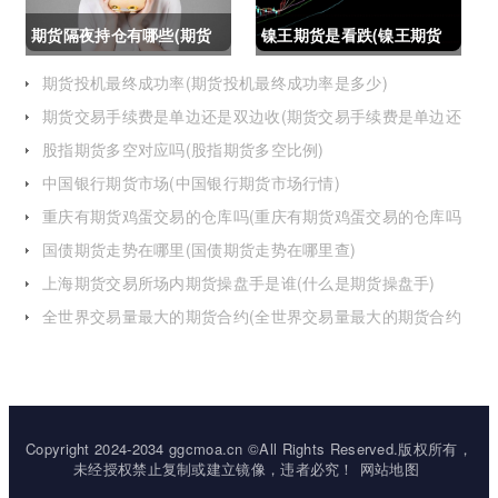
期货隔夜持仓有哪些(期货
镍王期货是看跌(镍王期货
隔夜持仓有哪些风险)
是看跌还是看涨)
期货投机最终成功率(期货投机最终成功率是多少)
期货交易手续费是单边还是双边收(期货交易手续费是单边还
是双边收费)
股指期货多空对应吗(股指期货多空比例)
中国银行期货市场(中国银行期货市场行情)
重庆有期货鸡蛋交易的仓库吗(重庆有期货鸡蛋交易的仓库吗
在哪里)
国债期货走势在哪里(国债期货走势在哪里查)
上海期货交易所场内期货操盘手是谁(什么是期货操盘手)
全世界交易量最大的期货合约(全世界交易量最大的期货合约
是)
Copyright 2024-2034 ggcmoa.cn ©All Rights Reserved.版权所有，
未经授权禁止复制或建立镜像，违者必究！
网站地图