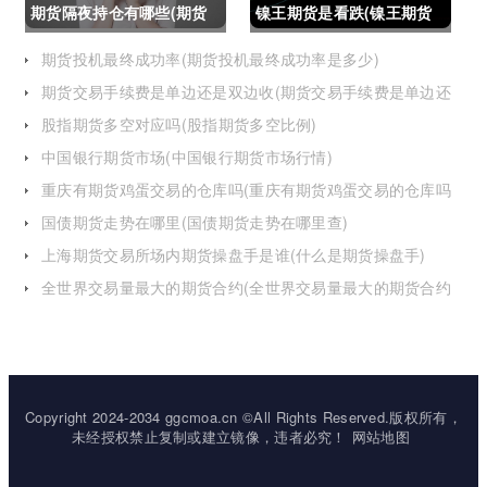
期货隔夜持仓有哪些(期货
镍王期货是看跌(镍王期货
隔夜持仓有哪些风险)
是看跌还是看涨)
期货投机最终成功率(期货投机最终成功率是多少)
期货交易手续费是单边还是双边收(期货交易手续费是单边还
是双边收费)
股指期货多空对应吗(股指期货多空比例)
中国银行期货市场(中国银行期货市场行情)
重庆有期货鸡蛋交易的仓库吗(重庆有期货鸡蛋交易的仓库吗
在哪里)
国债期货走势在哪里(国债期货走势在哪里查)
上海期货交易所场内期货操盘手是谁(什么是期货操盘手)
全世界交易量最大的期货合约(全世界交易量最大的期货合约
是)
Copyright 2024-2034 ggcmoa.cn ©All Rights Reserved.版权所有，
未经授权禁止复制或建立镜像，违者必究！
网站地图