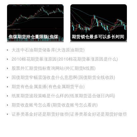
(资金不够怎么交易股指期
(大连星海广场期货大厦)
货呢)
焦煤期货持仓量限额(焦煤
期货锁仓最多可以多长时间
期货持仓量限额是多少)
(期货锁仓最多可以多长时
大连中石油期货储备库(大连原油期货)
2010棉花期货暴涨原因(2010棉花期货暴涨原因是什么)
间卖出)
股票外汇期货指标查询网站(外汇期货k线图)
国债期货窄幅震荡收盘什么意思啊(国债期货全线收跌)
期货有色金属直播(有色金属期货平台)
纸浆期货波段策略是什么样的(纸浆期货适合做日内吗)
期货收盘账号怎么看(期货收盘账号怎么看的)
证券类基金好还是期货好做些(证券类基金好还是期货好做些
呢)