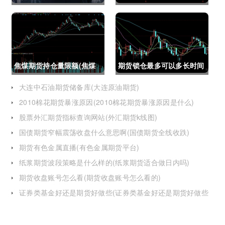
(资金不够怎么交易股指期
(大连星海广场期货大厦)
货呢)
焦煤期货持仓量限额(焦煤
期货锁仓最多可以多长时间
期货持仓量限额是多少)
(期货锁仓最多可以多长时
大连中石油期货储备库(大连原油期货)
2010棉花期货暴涨原因(2010棉花期货暴涨原因是什么)
间卖出)
股票外汇期货指标查询网站(外汇期货k线图)
国债期货窄幅震荡收盘什么意思啊(国债期货全线收跌)
期货有色金属直播(有色金属期货平台)
纸浆期货波段策略是什么样的(纸浆期货适合做日内吗)
期货收盘账号怎么看(期货收盘账号怎么看的)
证券类基金好还是期货好做些(证券类基金好还是期货好做些
呢)