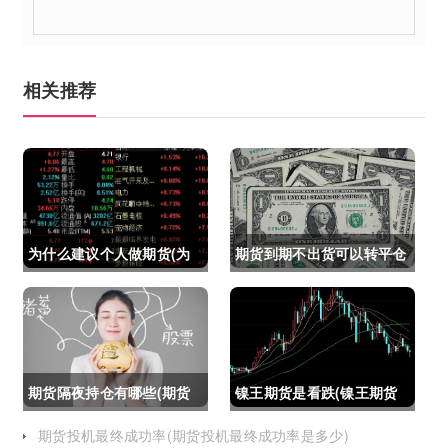
相关推荐
为什么建议个人做期货(为
期货到期不出货可以转平仓
什么建议个人做期货交易)
吗吗(期货如果到期不平仓
怎么办)
期货隔夜持仓有哪些(期货
镍王期货是看跌(镍王期货
隔夜持仓有哪些风险)
是看跌还是看涨)
期货投机最终成功率(期货投机最终成功率是多少)