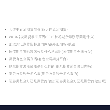
大连中石油期货储备库(大连原油期货)
2010棉花期货暴涨原因(2010棉花期货暴涨原因是什么)
股票外汇期货指标查询网站(外汇期货k线图)
国债期货窄幅震荡收盘什么意思啊(国债期货全线收跌)
期货有色金属直播(有色金属期货平台)
纸浆期货波段策略是什么样的(纸浆期货适合做日内吗)
期货收盘账号怎么看(期货收盘账号怎么看的)
证券类基金好还是期货好做些(证券类基金好还是期货好做些呢)