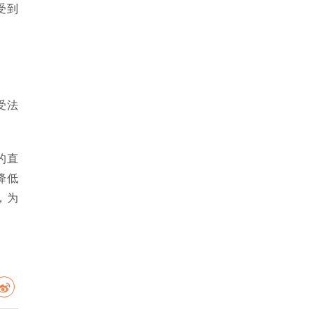
受到
受法
的直
降低
，为