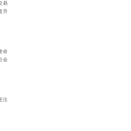
交易
提升
使命
社会
还注