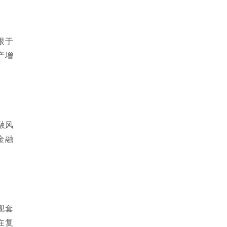
限于
产增
融风
金融
现套
在复