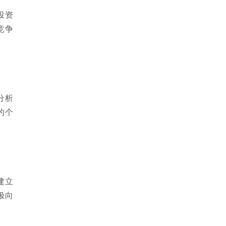
投资
竞争
分析
的个
建立
极向