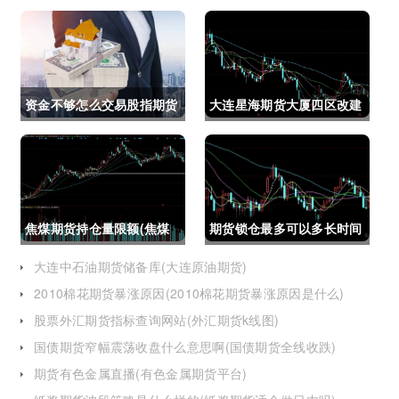
资金不够怎么交易股指期货
大连星海期货大厦四区改建
(资金不够怎么交易股指期
(大连星海广场期货大厦)
货呢)
焦煤期货持仓量限额(焦煤
期货锁仓最多可以多长时间
期货持仓量限额是多少)
(期货锁仓最多可以多长时
大连中石油期货储备库(大连原油期货)
2010棉花期货暴涨原因(2010棉花期货暴涨原因是什么)
间卖出)
股票外汇期货指标查询网站(外汇期货k线图)
国债期货窄幅震荡收盘什么意思啊(国债期货全线收跌)
期货有色金属直播(有色金属期货平台)