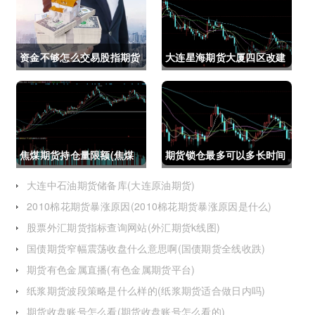
资金不够怎么交易股指期货
大连星海期货大厦四区改建
(资金不够怎么交易股指期
(大连星海广场期货大厦)
货呢)
焦煤期货持仓量限额(焦煤
期货锁仓最多可以多长时间
期货持仓量限额是多少)
(期货锁仓最多可以多长时
大连中石油期货储备库(大连原油期货)
2010棉花期货暴涨原因(2010棉花期货暴涨原因是什么)
间卖出)
股票外汇期货指标查询网站(外汇期货k线图)
国债期货窄幅震荡收盘什么意思啊(国债期货全线收跌)
期货有色金属直播(有色金属期货平台)
纸浆期货波段策略是什么样的(纸浆期货适合做日内吗)
期货收盘账号怎么看(期货收盘账号怎么看的)