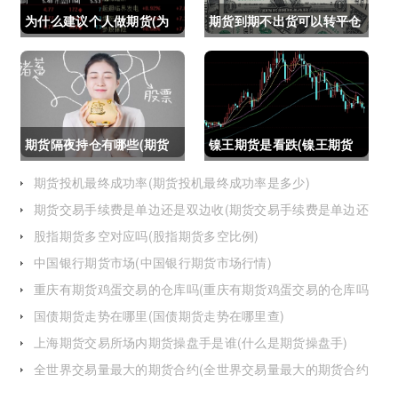
为什么建议个人做期货(为
期货到期不出货可以转平仓
什么建议个人做期货交易)
吗吗(期货如果到期不平仓
怎么办)
期货隔夜持仓有哪些(期货
镍王期货是看跌(镍王期货
隔夜持仓有哪些风险)
是看跌还是看涨)
期货投机最终成功率(期货投机最终成功率是多少)
期货交易手续费是单边还是双边收(期货交易手续费是单边还
是双边收费)
股指期货多空对应吗(股指期货多空比例)
中国银行期货市场(中国银行期货市场行情)
重庆有期货鸡蛋交易的仓库吗(重庆有期货鸡蛋交易的仓库吗
在哪里)
国债期货走势在哪里(国债期货走势在哪里查)
上海期货交易所场内期货操盘手是谁(什么是期货操盘手)
全世界交易量最大的期货合约(全世界交易量最大的期货合约
是)