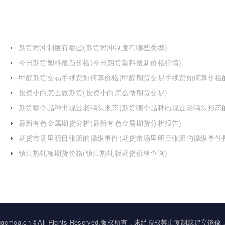
期货对冲制度有哪些(期货对冲制度有哪些类型)
今日期货塑料最新价格(今日期货塑料最新价格行情)
甲醇期货交易手续费如何算价格(甲醇期货交易手续费如何算价格
投资小白怎么做期货(投资小白怎么做期货交易)
期货哪个品种出现过老鸭头形态(期货哪个品种出现过老鸭头形态
化)
最新有色金属期货分析(最新有色金属期货分析报告)
期货市场里明目张胆的操纵事件(期货市场里明目张胆的操纵事件
么)
镇江热轧板期货价格(镇江热轧板期货价格查询)
2034 ggcmoa.cn ©All Rights Reserved.版权所有，未经授权禁止复制或建