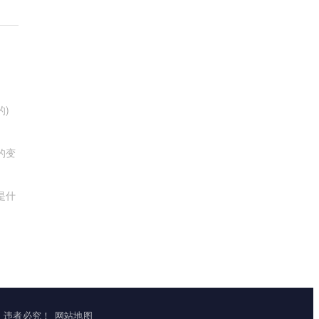
的)
的变
是什
立镜像，违者必究！
网站地图