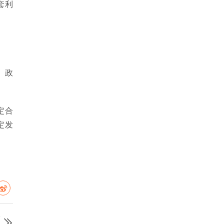
套利
、政
定合
定发
篇