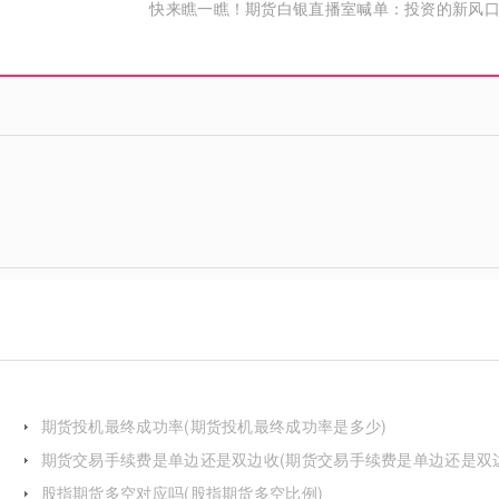
快来瞧一瞧！期货白银直播室喊单：投资的新风
期货投机最终成功率(期货投机最终成功率是多少)
期货交易手续费是单边还是双边收(期货交易手续费是单边还是双
费)
股指期货多空对应吗(股指期货多空比例)