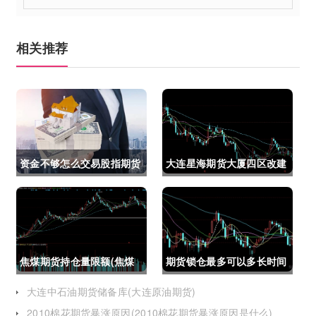
相关推荐
资金不够怎么交易股指期货
大连星海期货大厦四区改建
(资金不够怎么交易股指期
(大连星海广场期货大厦)
货呢)
焦煤期货持仓量限额(焦煤
期货锁仓最多可以多长时间
期货持仓量限额是多少)
(期货锁仓最多可以多长时
大连中石油期货储备库(大连原油期货)
2010棉花期货暴涨原因(2010棉花期货暴涨原因是什么)
间卖出)