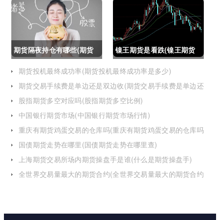
怎么办)
期货隔夜持仓有哪些(期货
镍王期货是看跌(镍王期货
隔夜持仓有哪些风险)
是看跌还是看涨)
期货投机最终成功率(期货投机最终成功率是多少)
期货交易手续费是单边还是双边收(期货交易手续费是单边还
是双边收费)
股指期货多空对应吗(股指期货多空比例)
中国银行期货市场(中国银行期货市场行情)
重庆有期货鸡蛋交易的仓库吗(重庆有期货鸡蛋交易的仓库吗
在哪里)
国债期货走势在哪里(国债期货走势在哪里查)
上海期货交易所场内期货操盘手是谁(什么是期货操盘手)
全世界交易量最大的期货合约(全世界交易量最大的期货合约
是)