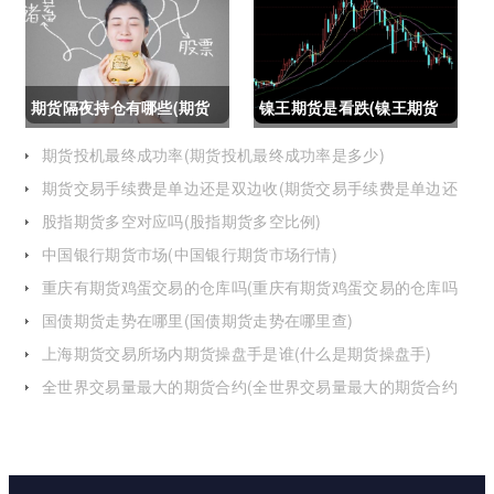
怎么办)
期货隔夜持仓有哪些(期货
镍王期货是看跌(镍王期货
隔夜持仓有哪些风险)
是看跌还是看涨)
期货投机最终成功率(期货投机最终成功率是多少)
期货交易手续费是单边还是双边收(期货交易手续费是单边还
是双边收费)
股指期货多空对应吗(股指期货多空比例)
中国银行期货市场(中国银行期货市场行情)
重庆有期货鸡蛋交易的仓库吗(重庆有期货鸡蛋交易的仓库吗
在哪里)
国债期货走势在哪里(国债期货走势在哪里查)
上海期货交易所场内期货操盘手是谁(什么是期货操盘手)
全世界交易量最大的期货合约(全世界交易量最大的期货合约
是)