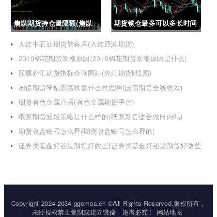
焦煤期货持仓量限额(焦煤
期货锁仓最多可以多长时间
期货持仓量限额是多少)
(期货锁仓最多可以多长时
大连中石油期货储备库(大连原油期货)
2010棉花期货暴涨原因(2010棉花期货暴涨原因是什么)
间卖出)
股票外汇期货指标查询网站(外汇期货k线图)
国债期货窄幅震荡收盘什么意思啊(国债期货全线收跌)
期货有色金属直播(有色金属期货平台)
纸浆期货波段策略是什么样的(纸浆期货适合做日内吗)
期货收盘账号怎么看(期货收盘账号怎么看的)
证券类基金好还是期货好做些(证券类基金好还是期货好做些
呢)
Copyright 2024-2034 ggcmoa.cn ©All Rights Reserved.版权所有，
未经授权禁止复制或建立镜像，违者必究！
网站地图