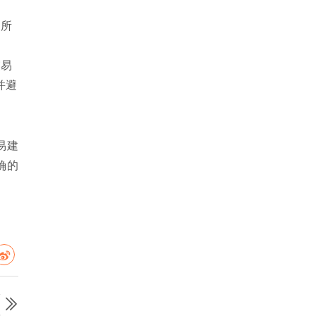
动所
交易
并避
易建
确的
篇
理