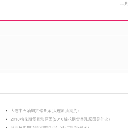
工
大连中石油期货储备库(大连原油期货)
2010棉花期货暴涨原因(2010棉花期货暴涨原因是什么)
股票外汇期货指标查询网站(外汇期货k线图)