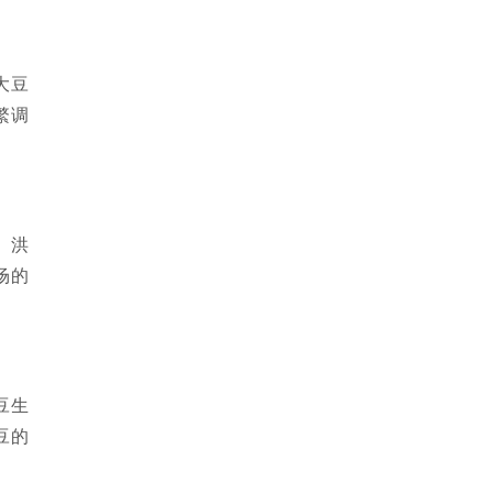
大豆
繁调
、洪
场的
豆生
豆的