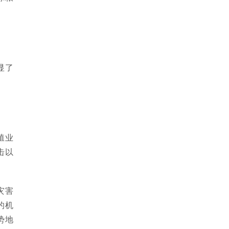
显了
殖业
击以
灾害
的机
势地