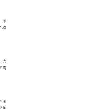
、推
价格
，大
来需
市场
球粮