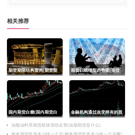
相关推荐
期货期限结构查询(期货期
期货日线模型趋势图(期货
限结构)
日线模型趋势图怎么看)
国内期货白糖(国内期货白
金融机构通过改变持有的股
糖合约是怎么交割)
指期货合约(股指期货合约
油脂油料系期货延续强劲走势(油脂期货是什么)
粮食期货投资多少钱一个月(粮食期货投资多少钱一个月啊)
最长持有多久)