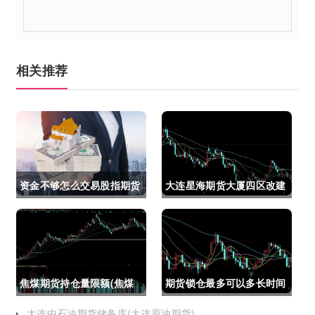
相关推荐
资金不够怎么交易股指期货
大连星海期货大厦四区改建
(资金不够怎么交易股指期
(大连星海广场期货大厦)
货呢)
焦煤期货持仓量限额(焦煤
期货锁仓最多可以多长时间
期货持仓量限额是多少)
(期货锁仓最多可以多长时
大连中石油期货储备库(大连原油期货)