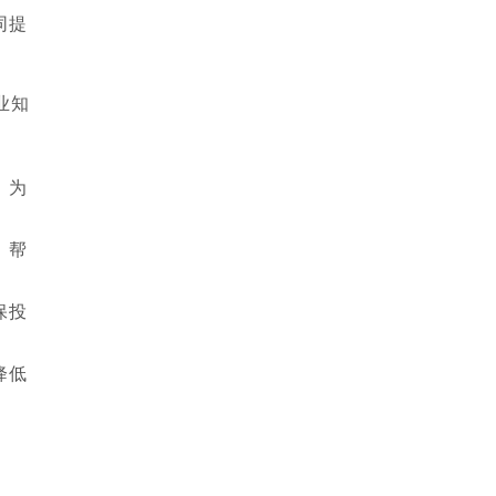
同提
业知
，为
，帮
保投
降低