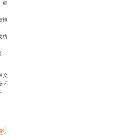
，避
措施
成功
直
握交
场环
性、