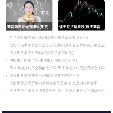
什么建议个人做期货交易)
吗吗(期货如果到期不平仓
怎么办)
期货隔夜持仓有哪些(期货
镍王期货是看跌(镍王期货
隔夜持仓有哪些风险)
是看跌还是看涨)
期货投机最终成功率(期货投机最终成功率是多少)
期货交易手续费是单边还是双边收(期货交易手续费是单边还
是双边收费)
股指期货多空对应吗(股指期货多空比例)
中国银行期货市场(中国银行期货市场行情)
重庆有期货鸡蛋交易的仓库吗(重庆有期货鸡蛋交易的仓库吗
在哪里)
国债期货走势在哪里(国债期货走势在哪里查)
上海期货交易所场内期货操盘手是谁(什么是期货操盘手)
全世界交易量最大的期货合约(全世界交易量最大的期货合约
是)