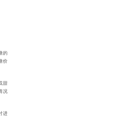
糖的
糖价
或甜
情况
对进