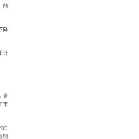
。能
下降
币计
，参
了市
的白
透明