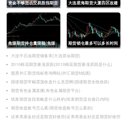
资金不够怎么交易股指期货
大连星海期货大厦四区改建
(资金不够怎么交易股指期
(大连星海广场期货大厦)
货呢)
焦煤期货持仓量限额(焦煤
期货锁仓最多可以多长时间
期货持仓量限额是多少)
(期货锁仓最多可以多长时
大连中石油期货储备库(大连原油期货)
2010棉花期货暴涨原因(2010棉花期货暴涨原因是什么)
间卖出)
股票外汇期货指标查询网站(外汇期货k线图)
国债期货窄幅震荡收盘什么意思啊(国债期货全线收跌)
期货有色金属直播(有色金属期货平台)
纸浆期货波段策略是什么样的(纸浆期货适合做日内吗)
期货收盘账号怎么看(期货收盘账号怎么看的)
证券类基金好还是期货好做些(证券类基金好还是期货好做些
呢)