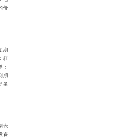
的价
预期
；杠
单：
到期
提条
制仓
投资