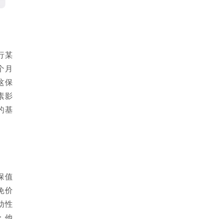
行某
个月
这保
素影
的基
保值
免价
动性
：他