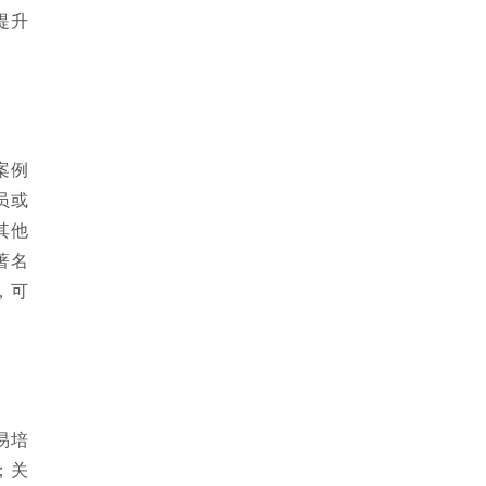
提升
案例
员或
其他
著名
，可
易培
；关