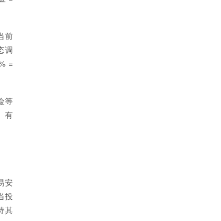
当前
态调
 =
险等
。有
易安
当投
持其