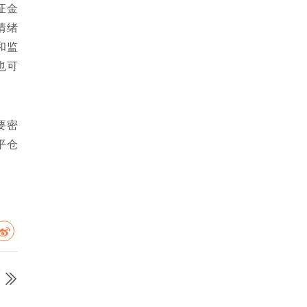
证金
情绪
和监
也可
要密
平仓
篇
)