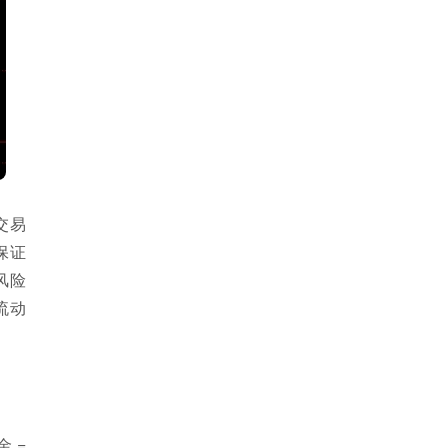
交易
保证
风险
流动
 =