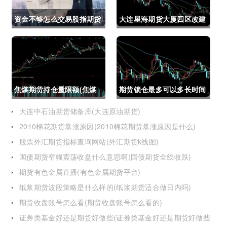
资金不够怎么交易股指期货
大连星海期货大厦四区改建
(资金不够怎么交易股指期
(大连星海广场期货大厦)
货呢)
焦煤期货持仓量限额(焦煤
期货锁仓最多可以多长时间
期货持仓量限额是多少)
(期货锁仓最多可以多长时
大连中石油期货储备库(大连原油期货)
2010棉花期货暴涨原因(2010棉花期货暴涨原因是什么)
间卖出)
股票外汇期货指标查询网站(外汇期货k线图)
国债期货窄幅震荡收盘什么意思啊(国债期货全线收跌)
期货有色金属直播(有色金属期货平台)
纸浆期货波段策略是什么样的(纸浆期货适合做日内吗)
期货收盘账号怎么看(期货收盘账号怎么看的)
证券类基金好还是期货好做些(证券类基金好还是期货好做些
呢)