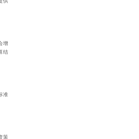
提供
会增
算结
标准
资策