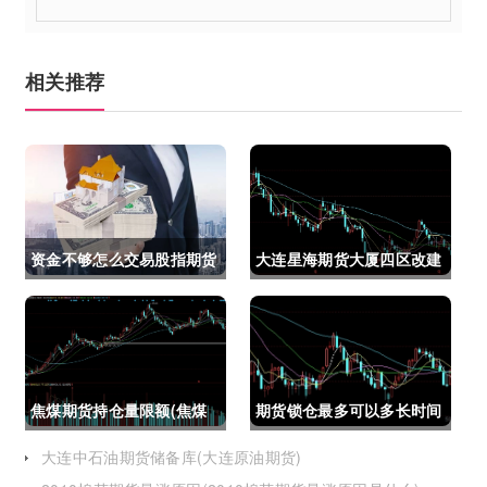
相关推荐
资金不够怎么交易股指期货
大连星海期货大厦四区改建
(资金不够怎么交易股指期
(大连星海广场期货大厦)
货呢)
焦煤期货持仓量限额(焦煤
期货锁仓最多可以多长时间
期货持仓量限额是多少)
(期货锁仓最多可以多长时
大连中石油期货储备库(大连原油期货)