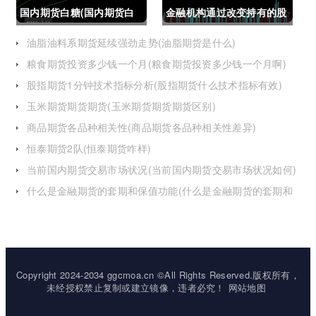
国内期货白糖(国内期货白
金融机构通过改变持有的股
糖合约是怎么交割)
指期货合约(股指期货合约
油脂油料系期货延续强劲走势(油脂期货是什么)
粮食期货投资多少钱一个月(粮食期货投资多少钱一个月啊)
最长持有多久)
股指期货1分钟技术指标分析(股指期货什么技术指标有效)
玉米期货期货期货(玉米期货期货期货区别)
商品期货各品种相关性(商品期货各品种相关性差异)
恒泰期货2队(恒泰期货咋样)
当前国内期货交易市场状况(当前国内期货交易市场状况如何)
什么是金融期货的套期和保值功能(什么是金融期货的套期和
保值功能的区别)
Copyright 2024-2034 ggcmoa.cn ©All Rights Reserved.版权所有，
未经授权禁止复制或建立镜像，违者必究！
网站地图