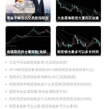
资金不够怎么交易股指期货
大连星海期货大厦四区改建
(资金不够怎么交易股指期
(大连星海广场期货大厦)
货呢)
焦煤期货持仓量限额(焦煤
期货锁仓最多可以多长时间
期货持仓量限额是多少)
(期货锁仓最多可以多长时
大连中石油期货储备库(大连原油期货)
2010棉花期货暴涨原因(2010棉花期货暴涨原因是什么)
间卖出)
股票外汇期货指标查询网站(外汇期货k线图)
国债期货窄幅震荡收盘什么意思啊(国债期货全线收跌)
期货有色金属直播(有色金属期货平台)
纸浆期货波段策略是什么样的(纸浆期货适合做日内吗)
期货收盘账号怎么看(期货收盘账号怎么看的)