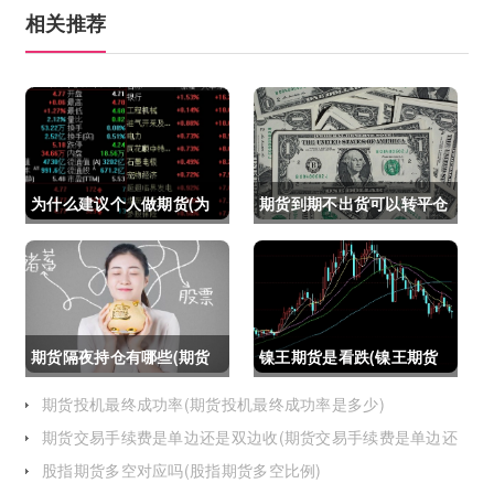
相关推荐
为什么建议个人做期货(为
期货到期不出货可以转平仓
什么建议个人做期货交易)
吗吗(期货如果到期不平仓
怎么办)
期货隔夜持仓有哪些(期货
镍王期货是看跌(镍王期货
隔夜持仓有哪些风险)
是看跌还是看涨)
期货投机最终成功率(期货投机最终成功率是多少)
期货交易手续费是单边还是双边收(期货交易手续费是单边还
是双边收费)
股指期货多空对应吗(股指期货多空比例)