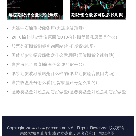
焦煤期货持仓量限额(焦煤
期货锁仓最多可以多长时间
期货持仓量限额是多少)
(期货锁仓最多可以多长时
大连中石油期货储备库(大连原油期货)
2010棉花期货暴涨原因(2010棉花期货暴涨原因是什么)
间卖出)
股票外汇期货指标查询网站(外汇期货k线图)
国债期货窄幅震荡收盘什么意思啊(国债期货全线收跌)
期货有色金属直播(有色金属期货平台)
纸浆期货波段策略是什么样的(纸浆期货适合做日内吗)
期货收盘账号怎么看(期货收盘账号怎么看的)
证券类基金好还是期货好做些(证券类基金好还是期货好做些
呢)
Copyright 2024-2034 ggcmoa.cn ©All Rights Reserved.版权所有，
未经授权禁止复制或建立镜像，违者必究！
网站地图