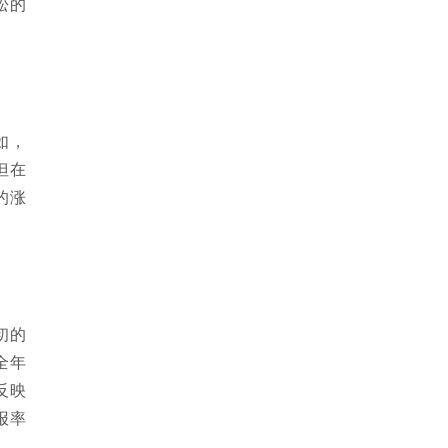
松的
如，
但在
的涨
初的
全年
反映
报率