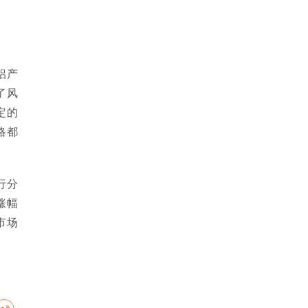
铝产
了风
定的
略都
行分
涨幅
市场