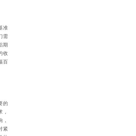
基准
们需
铝期
的收
幅百
要的
求，
响，
对紧