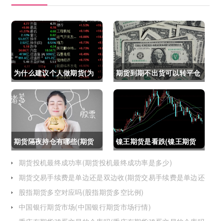
为什么建议个人做期货(为
期货到期不出货可以转平仓
什么建议个人做期货交易)
吗吗(期货如果到期不平仓
怎么办)
期货隔夜持仓有哪些(期货
镍王期货是看跌(镍王期货
隔夜持仓有哪些风险)
是看跌还是看涨)
期货投机最终成功率(期货投机最终成功率是多少)
期货交易手续费是单边还是双边收(期货交易手续费是单边还
是双边收费)
股指期货多空对应吗(股指期货多空比例)
中国银行期货市场(中国银行期货市场行情)