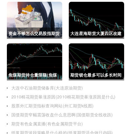
资金不够怎么交易股指期货
大连星海期货大厦四区改建
(资金不够怎么交易股指期
(大连星海广场期货大厦)
货呢)
焦煤期货持仓量限额(焦煤
期货锁仓最多可以多长时间
期货持仓量限额是多少)
(期货锁仓最多可以多长时
大连中石油期货储备库(大连原油期货)
2010棉花期货暴涨原因(2010棉花期货暴涨原因是什么)
间卖出)
股票外汇期货指标查询网站(外汇期货k线图)
国债期货窄幅震荡收盘什么意思啊(国债期货全线收跌)
期货有色金属直播(有色金属期货平台)
纸浆期货波段策略是什么样的(纸浆期货适合做日内吗)