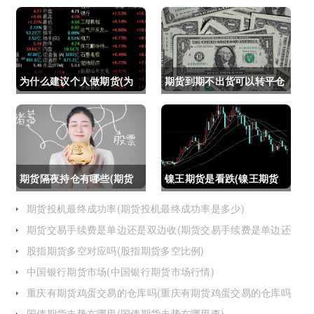
为什么建议个人做期货(为
期货到期不出货可以转平仓
什么建议个人做期货交易)
吗吗(期货如果到期不平仓
怎么办)
期货隔夜持仓有哪些(期货
镍王期货是看跌(镍王期货
隔夜持仓有哪些风险)
是看跌还是看涨)
期货投机最终成功率(期货投机最终成功率是多少)
期货交易手续费是单边还是双边收(期货交易手续费是单边还
是双边收费)
股指期货多空对应吗(股指期货多空比例)
中国银行期货市场(中国银行期货市场行情)
重庆有期货鸡蛋交易的仓库吗(重庆有期货鸡蛋交易的仓库吗
在哪里)
国债期货走势在哪里(国债期货走势在哪里查)