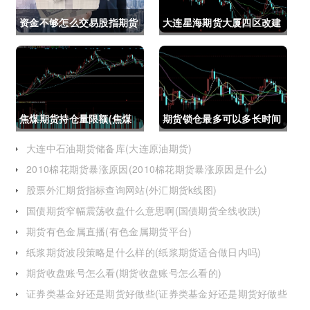
资金不够怎么交易股指期货
大连星海期货大厦四区改建
(资金不够怎么交易股指期
(大连星海广场期货大厦)
货呢)
焦煤期货持仓量限额(焦煤
期货锁仓最多可以多长时间
期货持仓量限额是多少)
(期货锁仓最多可以多长时
大连中石油期货储备库(大连原油期货)
2010棉花期货暴涨原因(2010棉花期货暴涨原因是什么)
间卖出)
股票外汇期货指标查询网站(外汇期货k线图)
国债期货窄幅震荡收盘什么意思啊(国债期货全线收跌)
期货有色金属直播(有色金属期货平台)
纸浆期货波段策略是什么样的(纸浆期货适合做日内吗)
期货收盘账号怎么看(期货收盘账号怎么看的)
证券类基金好还是期货好做些(证券类基金好还是期货好做些
呢)