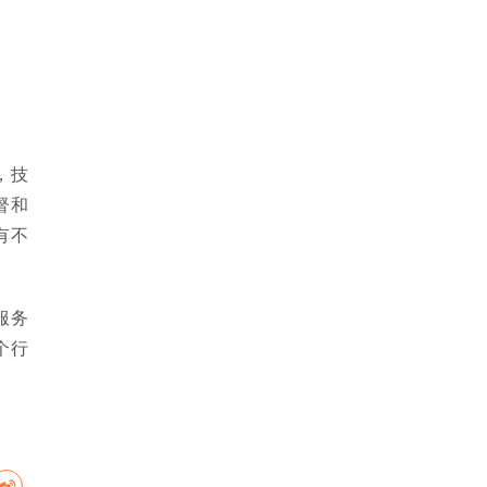
，技
督和
有不
服务
个行