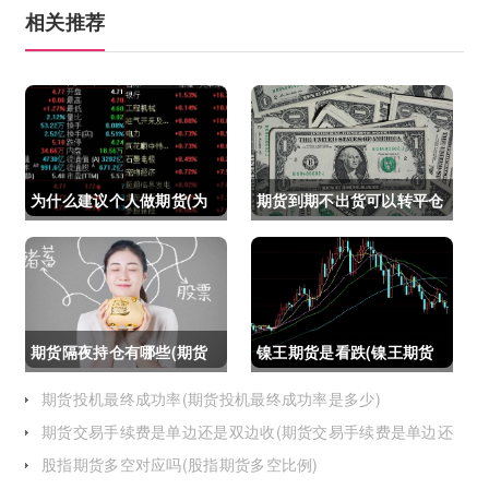
相关推荐
为什么建议个人做期货(为
期货到期不出货可以转平仓
什么建议个人做期货交易)
吗吗(期货如果到期不平仓
怎么办)
期货隔夜持仓有哪些(期货
镍王期货是看跌(镍王期货
隔夜持仓有哪些风险)
是看跌还是看涨)
期货投机最终成功率(期货投机最终成功率是多少)
期货交易手续费是单边还是双边收(期货交易手续费是单边还
是双边收费)
股指期货多空对应吗(股指期货多空比例)