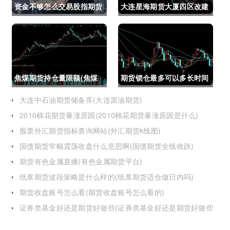
资金不够怎么交易股指期货
大连星海期货大厦四区改建
(资金不够怎么交易股指期
(大连星海广场期货大厦)
货呢)
焦煤期货持仓量限额(焦煤
期货锁仓最多可以多长时间
期货持仓量限额是多少)
(期货锁仓最多可以多长时
大连中石油期货储备库(大连原油期货)
2010棉花期货暴涨原因(2010棉花期货暴涨原因是什么)
间卖出)
股票外汇期货指标查询网站(外汇期货k线图)
国债期货窄幅震荡收盘什么意思啊(国债期货全线收跌)
期货有色金属直播(有色金属期货平台)
纸浆期货波段策略是什么样的(纸浆期货适合做日内吗)
期货收盘账号怎么看(期货收盘账号怎么看的)
证券类基金好还是期货好做些(证券类基金好还是期货好做些
呢)